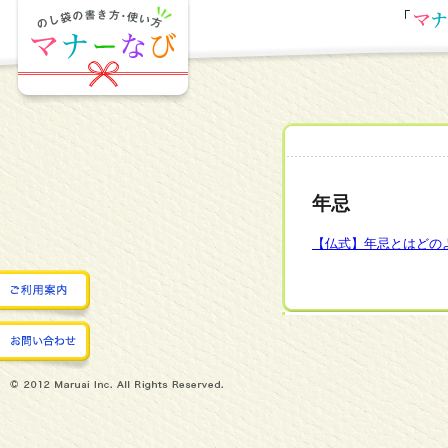
年忌
【仏式】年忌とはどの