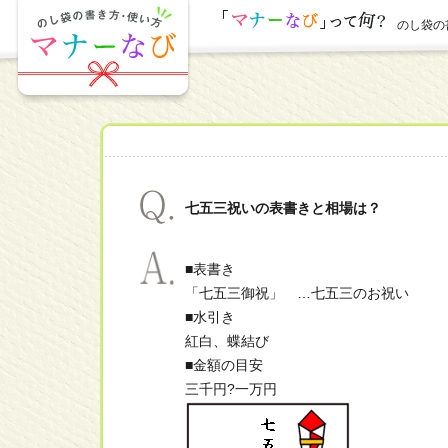
のし袋の書
七五三祝いの表書きと相場は？
■表書き
「七五三御祝」 …七五三のお祝い
■水引き
紅白、蝶結び
■金額の目安
三千円?一万円