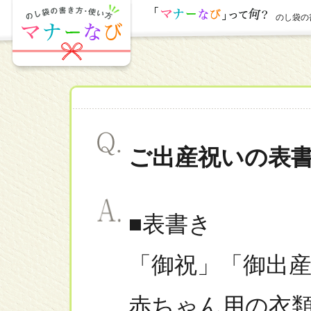
のし袋の書
ご出産祝いの表
■表書き
「御祝」「御出
赤ちゃん用の衣