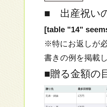
■ 出産祝い
[table "14" seems
※特にお返しが
書きの例を掲載
■贈る金額の
贈り先
最多回答額
兄弟・姉妹
1万円