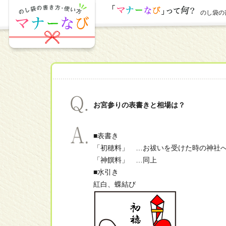
のし袋の書
お宮参りの表書きと相場は？
■表書き
「初穂料」 …お祓いを受けた時の神社
「神饌料」 …同上
■水引き
紅白、蝶結び